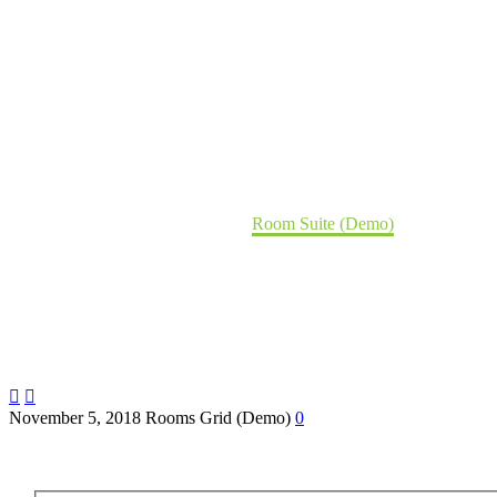
Room Suite (Demo)
Home
Portfolio Item
Room Suite (Demo)


November 5, 2018
Rooms Grid (Demo)
0