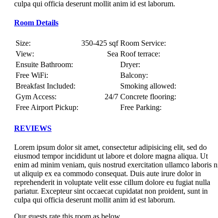
culpa qui officia deserunt mollit anim id est laborum.
Room Details
Size:
350-425 sqf
Room Service:
View:
Sea
Roof terrace:
Ensuite Bathroom:
Dryer:
Free WiFi:
Balcony:
Breakfast Included:
Smoking allowed:
Gym Access:
24/7
Concrete flooring:
Free Airport Pickup:
Free Parking:
REVIEWS
Lorem ipsum dolor sit amet, consectetur adipisicing elit, sed do
eiusmod tempor incididunt ut labore et dolore magna aliqua. Ut
enim ad minim veniam, quis nostrud exercitation ullamco laboris n
ut aliquip ex ea commodo consequat. Duis aute irure dolor in
reprehenderit in voluptate velit esse cillum dolore eu fugiat nulla
pariatur. Excepteur sint occaecat cupidatat non proident, sunt in
culpa qui officia deserunt mollit anim id est laborum.
Our guests rate this room as below