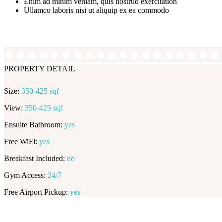
Enim ad minim veniam, quis nostrud exercitation
Ullamco laboris nisi ut aliquip ex ea commodo
PROPERTY DETAIL
Size:
350-425 sqf
View:
350-425 sqf
Ensuite Bathroom:
yes
Free WiFi:
yes
Breakfast Included:
no
Gym Access:
24/7
Free Airport Pickup:
yes