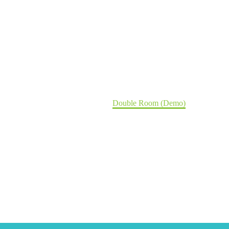
Double Room (Demo)
Home
Portfolio Item
Double Room (Demo)