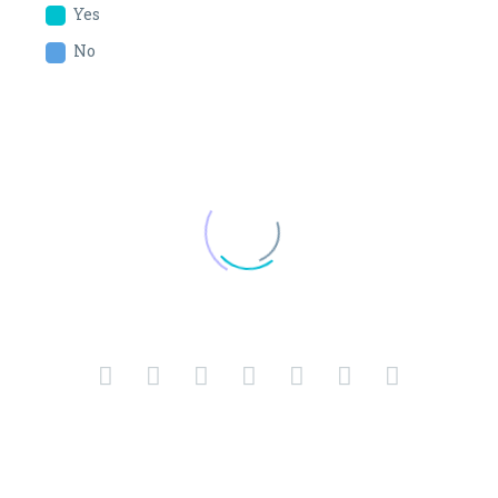
Yes
No