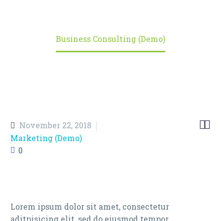
Home
Portfolio Item
Business Consulting (Demo)


November 22, 2018
Marketing (Demo)
0
Lorem ipsum dolor sit amet, consectetur
aditpisicing elit, sed do eiusmod tempor