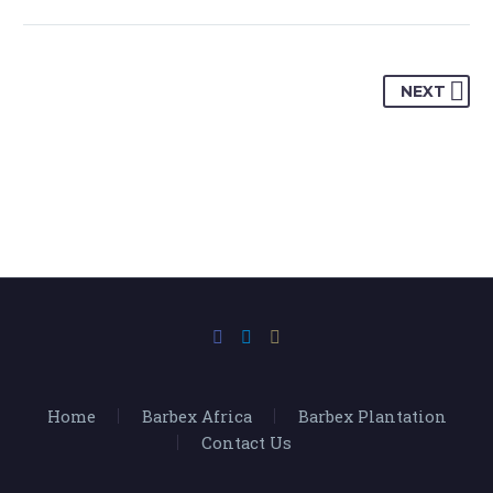
NEXT
JENIFFER BURNS
Creative Heads Inc.
TheGem comes with an extended powerful theme options
panel, which allows you to customize just anything in an
appearance of your website – with few clicks.
Home
Barbex Africa
Barbex Plantation
Contact Us