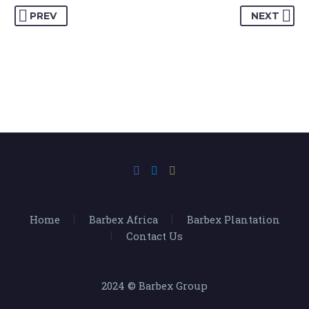
Marketing Manager
PREV
NEXT
This powerful theme was optimised to get
the best performance results. Tested with
pagespeed insights &amp; co., it delivers
even better results with super cache
&amp; minification.

Home
Barbex Africa
Barbex Plantation
Contact Us
2024 © Barbex Group