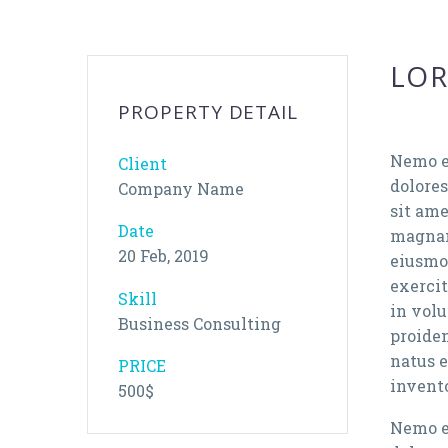
LOR
PROPERTY DETAIL
Nemo e
Client
dolores
Company Name
sit ame
Date
magnam 
20 Feb, 2019
eiusmo
exercit
Skill
in volu
Business Consulting
proiden
natus 
PRICE
invento
500$
Nemo e