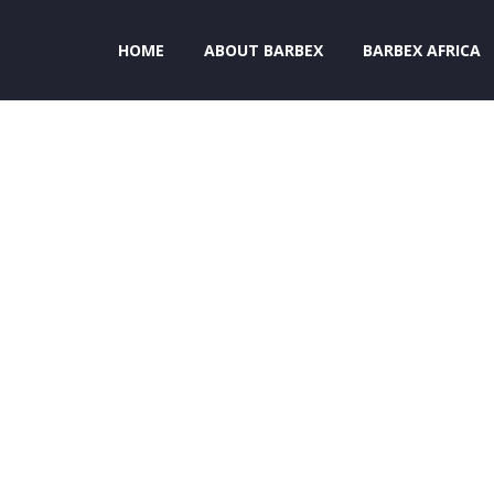
HOME
ABOUT BARBEX
BARBEX AFRICA
RT TERM L
(DEMO)