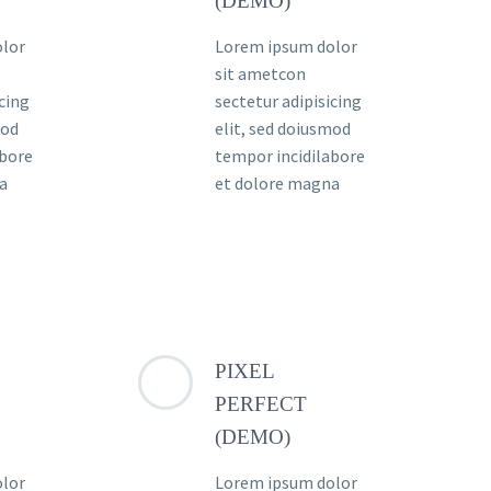
(DEMO)
olor
Lorem ipsum dolor
sit ametcon
icing
sectetur adipisicing
mod
elit, sed doiusmod
abore
tempor incidilabore
a
et dolore magna
PIXEL
PERFECT
(DEMO)
olor
Lorem ipsum dolor