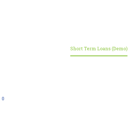
Home
Portfolio Item
Short Term Loans (Demo)
0