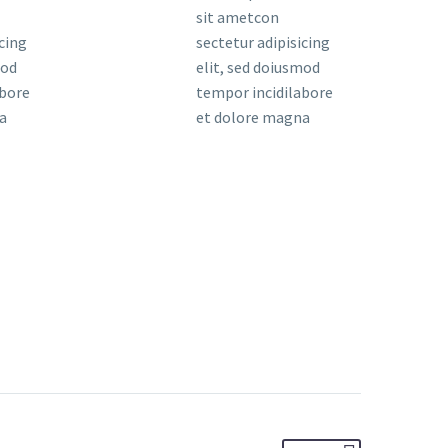
sit ametcon
icing
sectetur adipisicing
mod
elit, sed doiusmod
abore
tempor incidilabore
a
et dolore magna