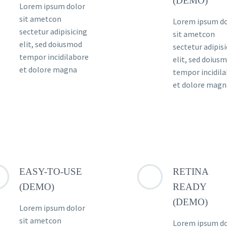
(DEMO)
Lorem ipsum dolor
sit ametcon
Lorem ipsum d
sectetur adipisicing
sit ametcon
elit, sed doiusmod
sectetur adipis
tempor incidilabore
elit, sed doius
et dolore magna
tempor incidil
et dolore magn
EASY-TO-USE
RETINA
(DEMO)
READY
(DEMO)
Lorem ipsum dolor
sit ametcon
Lorem ipsum d