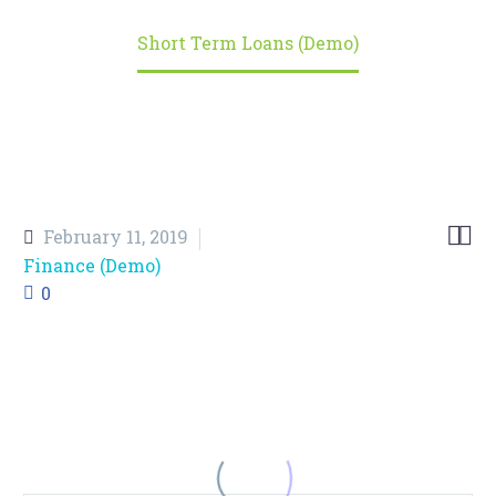
Home
Portfolio Item
Short Term Loans (Demo)


February 11, 2019
Finance (Demo)
0