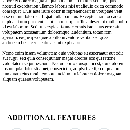
labore et dolore magna aliqua. Ut enim ad minim veniam, quis
nostrud exercitation ullamco laboris nisi ut aliquip ex ea commodo
consequat. Duis aute irure dolor in reprehenderit in voluptate velit
esse cillum dolore eu fugiat nulla pariatur. Excepteur sint occaecat
cupidatat non proident, sunt in culpa qui officia deserunt mollit anim
id est laborum. Sed ut perspiciatis unde omnis iste natus error sit
voluptatem accusantium doloremque laudantium, totam rem
aperiam, eaque ipsa quae ab illo inventore veritatis et quasi
architecto beatae vitae dicta sunt explicabo.
Nemo enim ipsam voluptatem quia voluptas sit aspernatur aut odit
aut fugit, sed quia consequuntur magni dolores eos qui ratione
voluptatem sequi nesciunt. Neque porro quisquam est, qui dolorem
ipsum quia dolor sit amet, consectetur, adipisci velit, sed quia non
numquam eius modi tempora incidunt ut labore et dolore magnam
aliquam quaerat voluptatem.
ADDITIONAL FEATURES